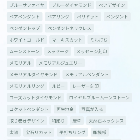
ブルーサファイヤ
ブルーダイヤモンド
ペアデザイン
ペアペンダント
ペアリング
ぺリドット
ペンダント
ペンダントップ
ペンダントネックレス
ホワイトゴールド
マーキスカット
ミル打ち
ムーンストーン
メッセージ
メッセージ刻印
メモリアル
メモリアルジュエリー
メモリアルダイヤモンド
メモリアルペンダント
メモリアルリング
ルビー
レーザー刻印
ローズカットダイヤモンド
ロイヤルブルームーンストーン
ロケットペンダント
再生地金
写真が入る
取り巻きデザイン
和彫り
唐草
天然石ネックレス
太陽
宝石リカット
平打ちリング
彫模様