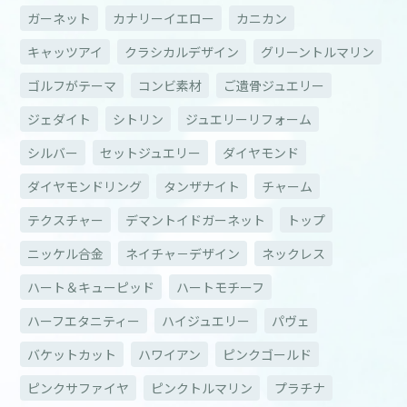
ガーネット
カナリーイエロー
カニカン
キャッツアイ
クラシカルデザイン
グリーントルマリン
ゴルフがテーマ
コンビ素材
ご遺骨ジュエリー
ジェダイト
シトリン
ジュエリーリフォーム
シルバー
セットジュエリー
ダイヤモンド
ダイヤモンドリング
タンザナイト
チャーム
テクスチャー
デマントイドガーネット
トップ
ニッケル合金
ネイチャ－デザイン
ネックレス
ハート＆キューピッド
ハートモチーフ
ハーフエタニティー
ハイジュエリー
パヴェ
バケットカット
ハワイアン
ピンクゴールド
ピンクサファイヤ
ピンクトルマリン
プラチナ