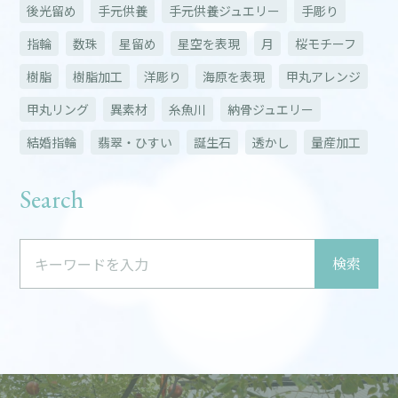
後光留め
手元供養
手元供養ジュエリー
手彫り
指輪
数珠
星留め
星空を表現
月
桜モチーフ
樹脂
樹脂加工
洋彫り
海原を表現
甲丸アレンジ
甲丸リング
異素材
糸魚川
納骨ジュエリー
結婚指輪
翡翠・ひすい
誕生石
透かし
量産加工
Search
検索