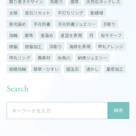
取り巻きデザイン
和彫り
唐草
天然石ネックレス
太陽
宝石リカット
平打ちリング
彫模様
後光留め
手元供養
手元供養ジュエリー
手彫り
指輪
数珠
星留め
星空を表現
月
桜モチーフ
樹脂
樹脂加工
洋彫り
海原を表現
甲丸アレンジ
甲丸リング
異素材
糸魚川
納骨ジュエリー
結婚指輪
翡翠・ひすい
誕生石
透かし
量産加工
Search
検索