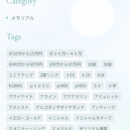
Category
メモリアル
Tags
＠10万から15万円
＠３０万～４０万
＠40万から50万円
＠8万から10万円
10金
18金
１ＣＴアップ
2連リング
３EX
ｋ10
k18
K18WG
ｐｔ８５０
pt900
pt950
ＳＶ
Ｖ字
アウイナイト
アウイン
アクアマリン
アミュレット
アメシスト
アルゴダンザダイヤモンド
アンティーク
イエローゴールド
イニシャル
イニシャルモチーフ
エタニティーリング
エメラルド
オリジナル唐草