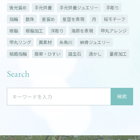
後光留め
手元供養
手元供養ジュエリー
手彫り
指輪
数珠
星留め
星空を表現
月
桜モチーフ
樹脂
樹脂加工
洋彫り
海原を表現
甲丸アレンジ
甲丸リング
異素材
糸魚川
納骨ジュエリー
結婚指輪
翡翠・ひすい
誕生石
透かし
量産加工
Search
検索