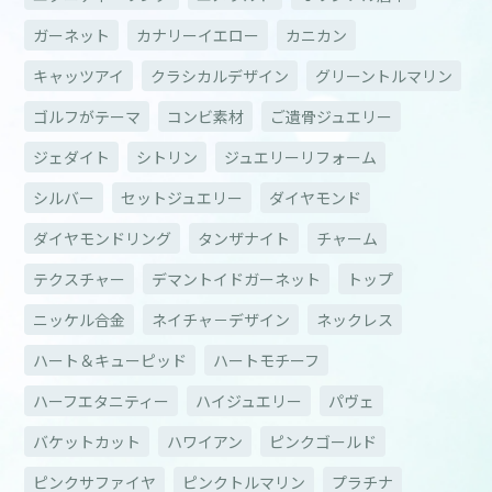
ガーネット
カナリーイエロー
カニカン
キャッツアイ
クラシカルデザイン
グリーントルマリン
ゴルフがテーマ
コンビ素材
ご遺骨ジュエリー
ジェダイト
シトリン
ジュエリーリフォーム
シルバー
セットジュエリー
ダイヤモンド
ダイヤモンドリング
タンザナイト
チャーム
テクスチャー
デマントイドガーネット
トップ
ニッケル合金
ネイチャ－デザイン
ネックレス
ハート＆キューピッド
ハートモチーフ
ハーフエタニティー
ハイジュエリー
パヴェ
バケットカット
ハワイアン
ピンクゴールド
ピンクサファイヤ
ピンクトルマリン
プラチナ