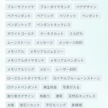
ブルーサファイヤ
ブルーダイヤモンド
ペアデザイン
ペアペンダント
ペアリング
ぺリドット
ペンダント
ペンダントップ
ペンダントネックレス
ホワイトゴールド
マーキスカット
ミル打ち
ムーンストーン
メッセージ
メッセージ刻印
メモリアル
メモリアルジュエリー
メモリアルダイヤモンド
メモリアルペンダント
メモリアルリング
ルビー
レーザー刻印
ローズカットダイヤモンド
ロイヤルブルームーンストーン
ロケットペンダント
再生地金
写真が入る
取り巻きデザイン
和彫り
唐草
天然石ネックレス
太陽
宝石リカット
平打ちリング
彫模様