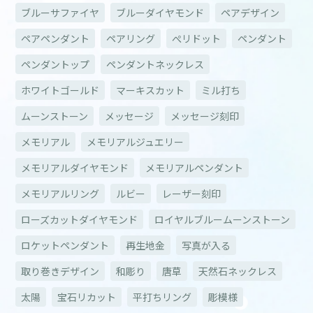
ブルーサファイヤ
ブルーダイヤモンド
ペアデザイン
ペアペンダント
ペアリング
ぺリドット
ペンダント
ペンダントップ
ペンダントネックレス
ホワイトゴールド
マーキスカット
ミル打ち
ムーンストーン
メッセージ
メッセージ刻印
メモリアル
メモリアルジュエリー
メモリアルダイヤモンド
メモリアルペンダント
メモリアルリング
ルビー
レーザー刻印
ローズカットダイヤモンド
ロイヤルブルームーンストーン
ロケットペンダント
再生地金
写真が入る
取り巻きデザイン
和彫り
唐草
天然石ネックレス
太陽
宝石リカット
平打ちリング
彫模様