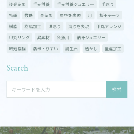
後光留め
手元供養
手元供養ジュエリー
手彫り
指輪
数珠
星留め
星空を表現
月
桜モチーフ
樹脂
樹脂加工
洋彫り
海原を表現
甲丸アレンジ
甲丸リング
異素材
糸魚川
納骨ジュエリー
結婚指輪
翡翠・ひすい
誕生石
透かし
量産加工
Search
検索