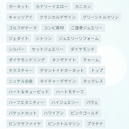
ガーネット
カナリーイエロー
カニカン
キャッツアイ
クラシカルデザイン
グリーントルマリン
ゴルフがテーマ
コンビ素材
ご遺骨ジュエリー
ジェダイト
シトリン
ジュエリーリフォーム
シルバー
セットジュエリー
ダイヤモンド
ダイヤモンドリング
タンザナイト
チャーム
テクスチャー
デマントイドガーネット
トップ
ニッケル合金
ネイチャ－デザイン
ネックレス
ハート＆キューピッド
ハートモチーフ
ハーフエタニティー
ハイジュエリー
パヴェ
バケットカット
ハワイアン
ピンクゴールド
ピンクサファイヤ
ピンクトルマリン
プラチナ