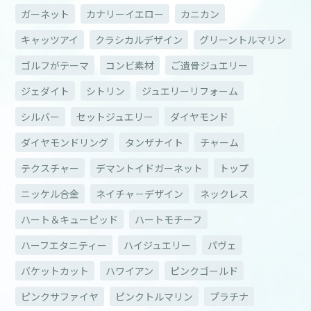
ガーネット
カナリーイエロー
カニカン
キャッツアイ
クラシカルデザイン
グリーントルマリン
ゴルフがテーマ
コンビ素材
ご遺骨ジュエリー
ジェダイト
シトリン
ジュエリーリフォーム
シルバー
セットジュエリー
ダイヤモンド
ダイヤモンドリング
タンザナイト
チャーム
テクスチャー
デマントイドガーネット
トップ
ニッケル合金
ネイチャ－デザイン
ネックレス
ハート＆キューピッド
ハートモチーフ
ハーフエタニティー
ハイジュエリー
パヴェ
バケットカット
ハワイアン
ピンクゴールド
ピンクサファイヤ
ピンクトルマリン
プラチナ