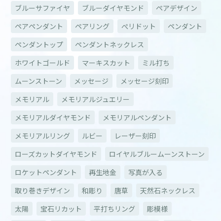
ブルーサファイヤ
ブルーダイヤモンド
ペアデザイン
ペアペンダント
ペアリング
ぺリドット
ペンダント
ペンダントップ
ペンダントネックレス
ホワイトゴールド
マーキスカット
ミル打ち
ムーンストーン
メッセージ
メッセージ刻印
メモリアル
メモリアルジュエリー
メモリアルダイヤモンド
メモリアルペンダント
メモリアルリング
ルビー
レーザー刻印
ローズカットダイヤモンド
ロイヤルブルームーンストーン
ロケットペンダント
再生地金
写真が入る
取り巻きデザイン
和彫り
唐草
天然石ネックレス
太陽
宝石リカット
平打ちリング
彫模様