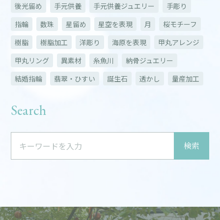
後光留め
手元供養
手元供養ジュエリー
手彫り
指輪
数珠
星留め
星空を表現
月
桜モチーフ
樹脂
樹脂加工
洋彫り
海原を表現
甲丸アレンジ
甲丸リング
異素材
糸魚川
納骨ジュエリー
結婚指輪
翡翠・ひすい
誕生石
透かし
量産加工
Search
検索